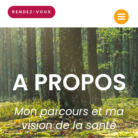
Aller
au
RENDEZ-VOUS
contenu
A PROPOS
Mon parcours et ma
vision de la santé