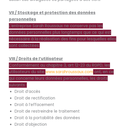
VII / Stockage et protection des données
personnelles
L’entreprise Sarah Roussaux ne conserve pas les
données personnelles plus longtemps que ce qui est
nécessaire à la réalisation des fins pour lesquelles elles
sont collectées.
VIII / Droits de l’utilisateur
Conformément au chapitre 3, art 12-23 du RGPD, les
utilisateurs du site
www.sarahroussaux.com
ont, en ce
qui concerne leurs données personnelles, les droits
suivants :
Droit d’accès
Droit de rectification
Droit à l’effacement
Droit de restreindre le traitement
Droit à la portabilité des données
Droit d’objection