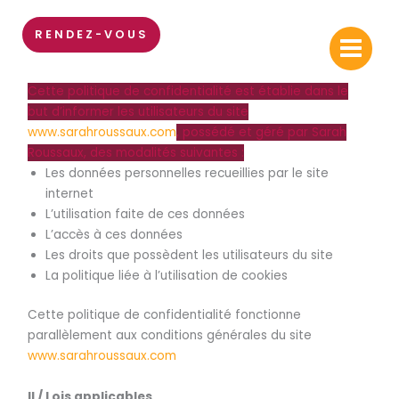
Aller
Politique de confidentialité
au
RENDEZ-VOUS
contenu
I / L’objectif de la politique de confidentialité
Cette politique de confidentialité est établie dans le
but d’informer les utilisateurs du site
www.sarahroussaux.com
, possédé et géré par Sarah
Roussaux, des modalités suivantes :
Les données personnelles recueillies par le site
internet
L’utilisation faite de ces données
L’accès à ces données
Les droits que possèdent les utilisateurs du site
La politique liée à l’utilisation de cookies
Cette politique de confidentialité fonctionne
parallèlement aux conditions générales du site
www.sarahroussaux.com
II / Lois applicables