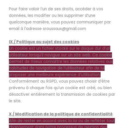
Pour faire valoir l’un de ses droits, accéder à vos
données, les modifier ou les supprimer d’une
quelconque manière, vous pouvez communiquer par
email à l’adresse sroussaux@gmail.com
IX / Politique au sujet des cookies
Un cookie est un fichier stocké sur le disque dur d’un
utilisateur lorsqu’il navigue sur un site web. Ce cookie
permet de mieux connaître les données relatives aux
habitudes de navigation de l’utilisateur afin de lui
proposer une meilleure expérience d’utilisation.
Conformément au RGPD, vous pouvez choisir d’être
prévenu à chaque fois qu’un cookie est créé, ou bien
désactiver entièrement la transmission de cookies par
le site.
X / Modification de la politique de confidentialité
Afin de rester en accord avec la loi ou de refléter tout
changement dans notre processus de gestion des