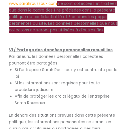
www.sarahroussaux.com
ne sont collectées et traitées
que dans le cadre des fins précisées dans la présente
politique de confidentialité et / ou dans les pages
pertinentes du site. Les données personnelles que nous
collectons ne seront pas utilisées à d’autres fins.
VI / Partage des données personnelles recueillies
Par ailleurs, les données personnelles collectées
pourront être partagées :
Si l’entreprise Sarah Roussaux y est contrainte par la
loi
Si les informations sont requises pour toute
procédure judiciaire
Afin de protéger les droits légaux de l’entreprise
Sarah Roussaux
En dehors des situations prévues dans cette présente
politique, les informations personnelles ne seront en
aucun cas divulguées ou partagées à des tiers.