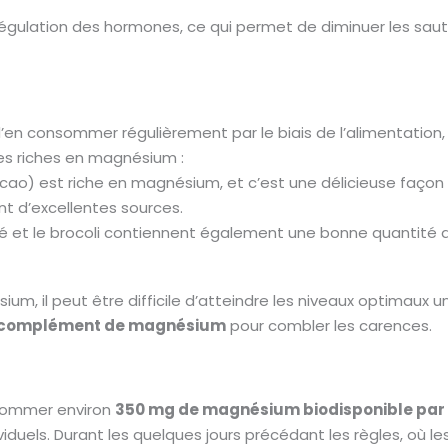
régulation des hormones, ce qui permet de diminuer les sautes 
d’en consommer régulièrement par le biais de l’alimentation,
les riches en magnésium :
cao) est riche en magnésium, et c’est une délicieuse façon d
t d’excellentes sources.
risé et le brocoli contiennent également une bonne quantit
 il peut être difficile d’atteindre les niveaux optimaux un
complément de magnésium
pour combler les carences.
nsommer environ
350 mg de magnésium biodisponible par 
viduels. Durant les quelques jours précédant les règles, où