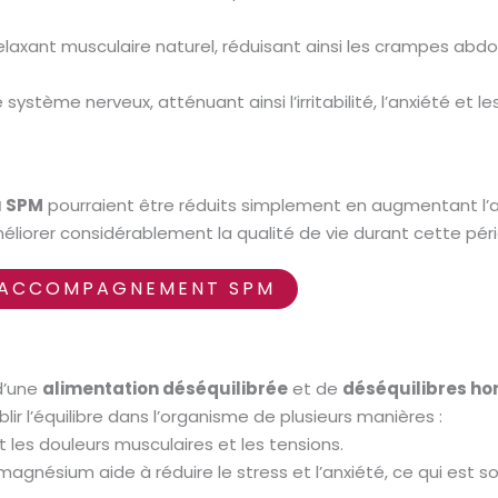
laxant musculaire naturel, réduisant ainsi les crampes ab
le système nerveux, atténuant ainsi l’irritabilité, l’anxiété et 
u SPM
pourraient être réduits simplement en augmentant l’
éliorer considérablement la qualité de vie durant cette pér
ACCOMPAGNEMENT SPM
 d’une
alimentation déséquilibrée
et de
déséquilibres h
ablir l’équilibre dans l’organisme de plusieurs manières :
nt les douleurs musculaires et les tensions.
 magnésium aide à réduire le stress et l’anxiété, ce qui est s