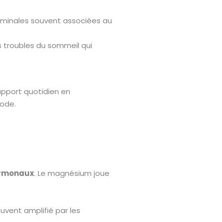
dominales souvent associées au
les troubles du sommeil qui
apport quotidien en
iode.
ormonaux
. Le magnésium joue
ouvent amplifié par les