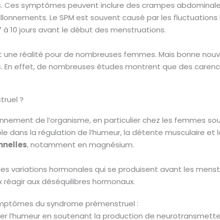
s. Ces symptômes peuvent inclure des crampes abdominales
s ballonnements. Le SPM est souvent causé par les fluctuation
7 à 10 jours avant le début des menstruations.
une réalité pour de nombreuses femmes. Mais bonne nouvel
mes. En effet, de nombreuses études montrent que des care
ruel ?
nement de l’organisme, en particulier chez les femmes souff
le dans la régulation de l’humeur, la détente musculaire et la
nnelles
, notamment en magnésium.
les variations hormonales qui se produisent avant les mens
 réagir aux déséquilibres hormonaux.
symptômes du syndrome prémenstruel :
ser l’humeur en soutenant la production de neurotransmett