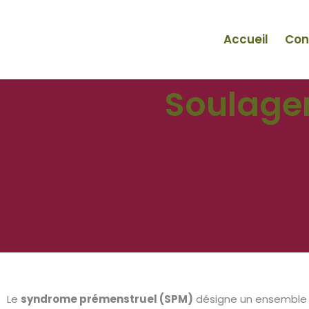
Aller
au
Accueil
Con
contenu
Soulage
Le
syndrome prémenstruel (SPM)
désigne un ensemble 