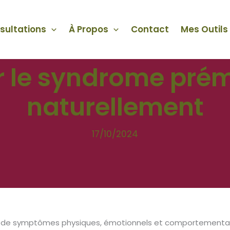
sultations
À Propos
Contact
Mes Outils
r le syndrome prém
naturellement
17/10/2024
de symptômes physiques, émotionnels et comportementaux