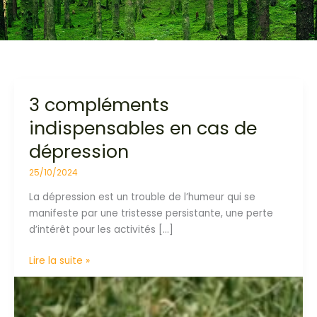
3 compléments
3
compléments
indispensables en cas de
indispensables
dépression
en
cas
25/10/2024
de
La dépression est un trouble de l’humeur qui se
dépression
manifeste par une tristesse persistante, une perte
d’intérêt pour les activités […]
Lire la suite »