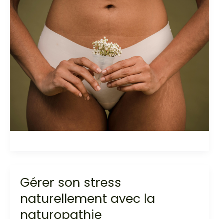
Gérer son stress
Gérer
son
naturellement avec la
stress
naturopathie
naturellement