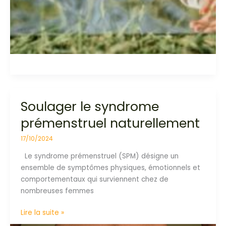
Soulager le syndrome
Soulager
le
prémenstruel naturellement
syndrome
prémenstruel
17/10/2024
naturellement
Le syndrome prémenstruel (SPM) désigne un
ensemble de symptômes physiques, émotionnels et
comportementaux qui surviennent chez de
nombreuses femmes
Lire la suite »